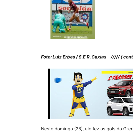
Foto: Luiz Erbes / S.E.R. Caxias /////
( con
Neste domingo (28), ele fez os gols do Gren