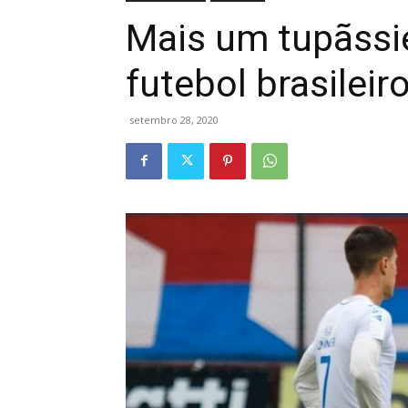
Mais um tupãssi
futebol brasileir
setembro 28, 2020