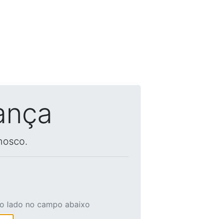
ança
nosco.
ao lado no campo abaixo