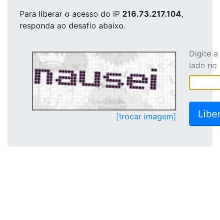
Para liberar o acesso
do IP
216.73.217.104
,
responda ao desafio abaixo.
Digite 
lado no
[trocar imagem]