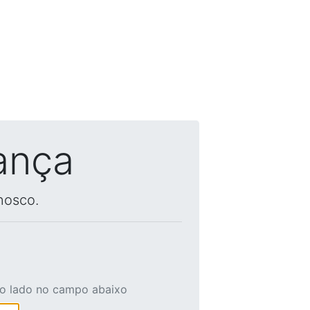
ança
nosco.
ao lado no campo abaixo