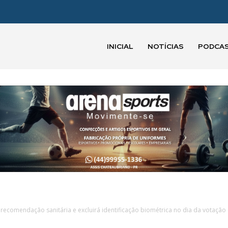
INICIAL
NOTÍCIAS
PODCA
 recomendação sanitária e excluirá identificação biométrica no dia da votação