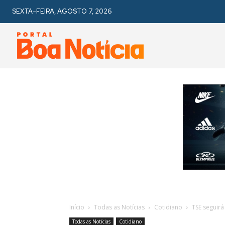
SEXTA-FEIRA, AGOSTO 7, 2026
Início
Todas as Notícias
Cotidiano
TSE seguirá
Todas as Notícias
Cotidiano