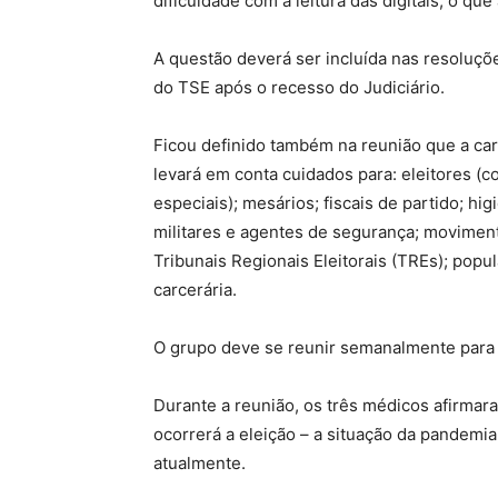
dificuldade com a leitura das digitais, o que
A questão deverá ser incluída nas resoluçõ
do TSE após o recesso do Judiciário.
Ficou definido também na reunião que a car
levará em conta cuidados para: eleitores (
especiais); mesários; fiscais de partido; hi
militares e agentes de segurança; movimen
Tribunais Regionais Eleitorais (TREs); popul
carcerária.
O grupo deve se reunir semanalmente para de
Durante a reunião, os três médicos afirmar
ocorrerá a eleição – a situação da pandemia
atualmente.