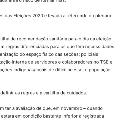
 aumenta o risco de formar filas.
es das Eleições 2020 e levada a referendo do plenário
tilha de recomendação sanitária para o dia da eleição
com regras diferenciadas para os que têm necessidades
gienização do espaço físico das seções; policiais
tação interna de servidores e colaboradores no TSE e
ações indígenas/locais de difícil acesso; e população
finir as regras e a cartilha de cuidados.
am ter a avaliação de que, em novembro – quando
 estará em condição bastante inferior à registrada