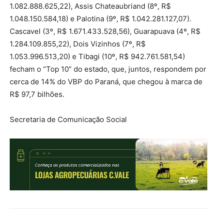
1.082.888.625,22), Assis Chateaubriand (8º, R$
1.048.150.584,18) e Palotina (9º, R$ 1.042.281.127,07).
Cascavel (3º, R$ 1.671.433.528,56), Guarapuava (4º, R$
1.284.109.855,22), Dois Vizinhos (7º, R$
1.053.996.513,20) e Tibagi (10º, R$ 942.761.581,54)
fecham o “Top 10” do estado, que, juntos, respondem por
cerca de 14% do VBP do Paraná, que chegou à marca de
R$ 97,7 bilhões.
Secretaria de Comunicação Social