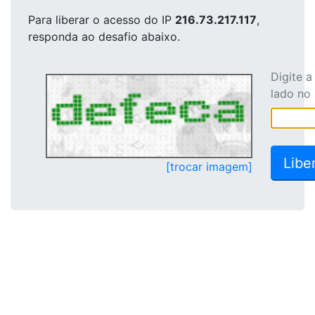
Para liberar o acesso
do IP
216.73.217.117
,
responda ao desafio abaixo.
Digite 
lado no
[trocar imagem]