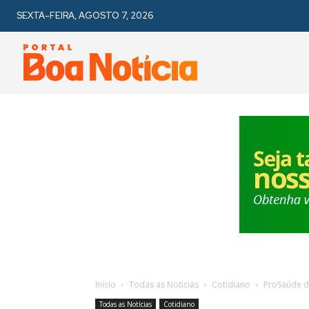
SEXTA-FEIRA, AGOSTO 7, 2026
Início
Todas as Notícias
Cotidiano
ProSaúde de
Todas as Notícias
Cotidiano