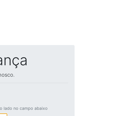
ança
nosco.
ao lado no campo abaixo