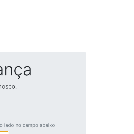
ança
nosco.
ao lado no campo abaixo