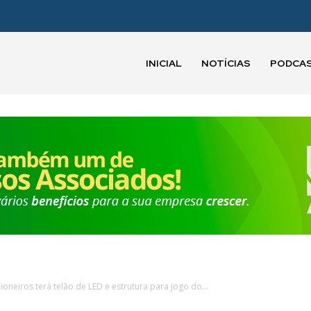
INICIAL
NOTÍCIAS
PODCA
ioneiros terá telão de LED e estrutura para jogo do...