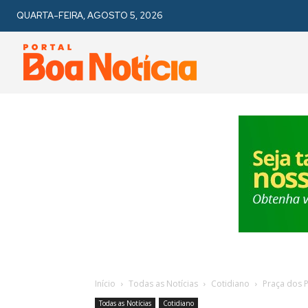
QUARTA-FEIRA, AGOSTO 5, 2026
Início
Todas as Notícias
Cotidiano
Praça dos P
Todas as Notícias
Cotidiano