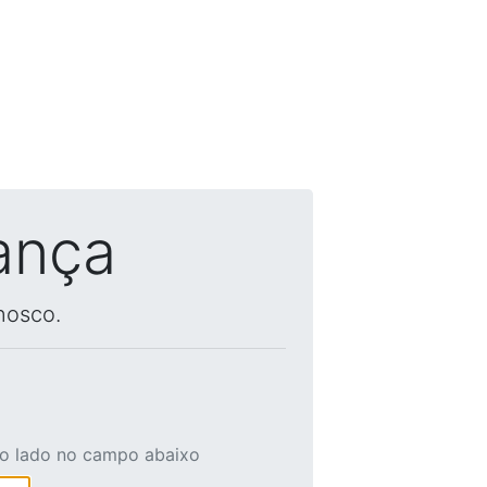
ança
nosco.
ao lado no campo abaixo