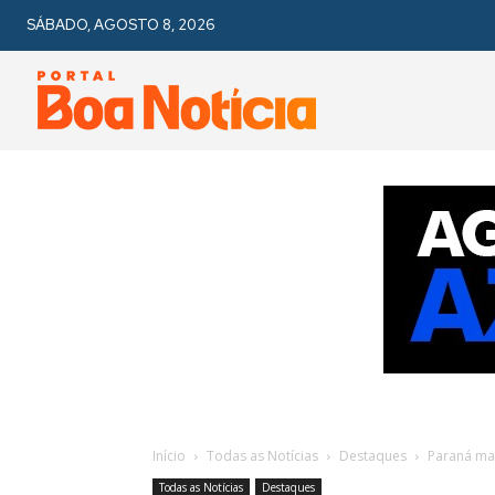
SÁBADO, AGOSTO 8, 2026
Início
Todas as Notícias
Destaques
Paraná ma
Todas as Notícias
Destaques