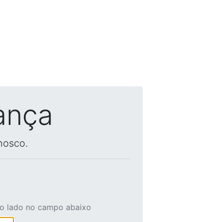
ança
nosco.
ao lado no campo abaixo