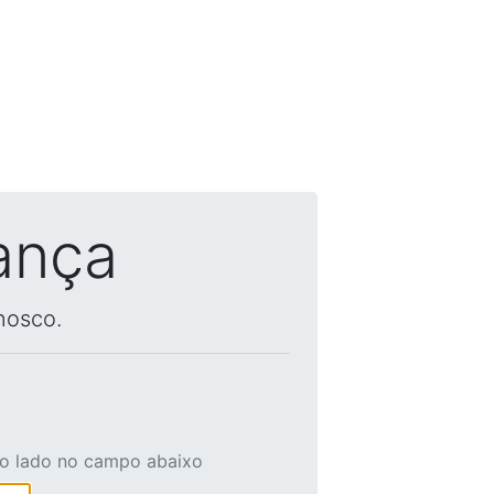
ança
nosco.
ao lado no campo abaixo