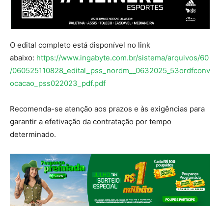
O edital completo está disponível no link
abaixo:
https://www.ingabyte.com.br/sistema/arquivos/60
/060525110828_edital_pss_nordm__0632025_53ordfconv
ocacao_pss022023_pdf.pdf
Recomenda-se atenção aos prazos e às exigências para
garantir a efetivação da contratação por tempo
determinado.