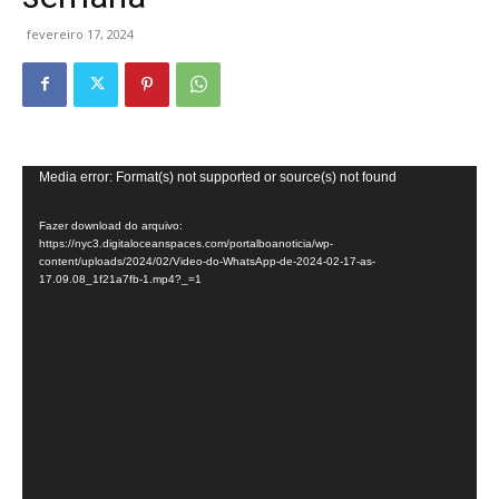
fevereiro 17, 2024
Tocador
Media error: Format(s) not supported or source(s) not found
de
Fazer download do arquivo:
vídeo
https://nyc3.digitaloceanspaces.com/portalboanoticia/wp-
content/uploads/2024/02/Video-do-WhatsApp-de-2024-02-17-as-
17.09.08_1f21a7fb-1.mp4?_=1