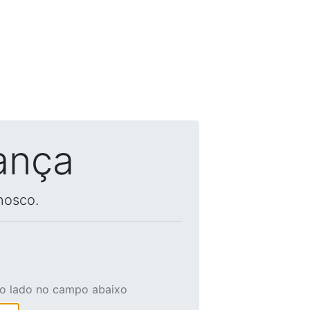
ança
nosco.
ao lado no campo abaixo