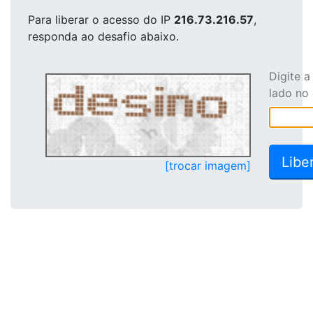
Para liberar o acesso
do IP
216.73.216.57
,
responda ao desafio abaixo.
Digite 
lado no
[trocar imagem]