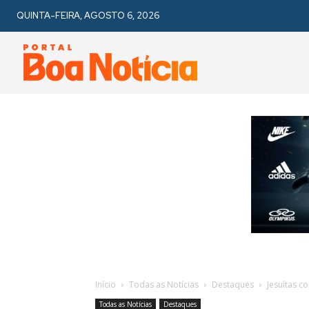
QUINTA-FEIRA, AGOSTO 6, 2026
Início
Todas as Notícias
Destaques
Jesuítas c
Todas as Notícias
Destaques