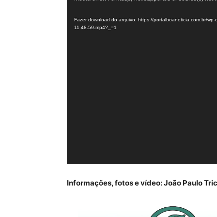
de
Fazer download do arquivo: https://portalboanoticia.com.br/w
vídeo
11.48.59.mp4?_=1
Informações, fotos e vídeo: João Paulo Tri