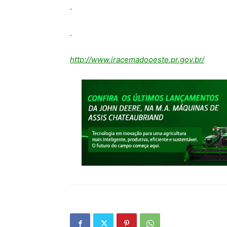
.
.
http://www.iracemadooeste.pr.gov.br/