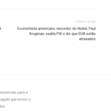
Próximo artigo
á
Economista americano vencedor do Nobel, Paul
Krugman, exalta PIX e diz que EUA estão
atrasados
ssenciais para a
aquilo que lemos e
das.