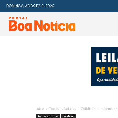
DOMINGO, AGOSTO 9, 2026
Início
Todas as Notícias
Cotidiano
Iracema do 
Todas as Notícias
Cotidiano