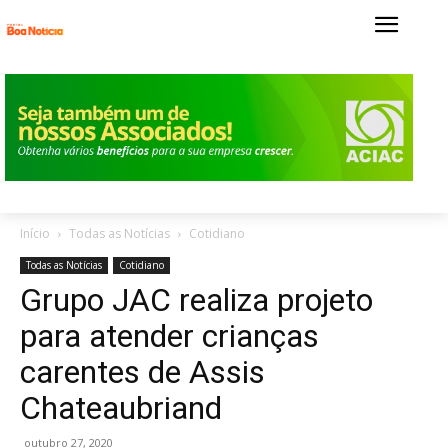
Início
Todas as Notícias
Cotidiano
Todas as Notícias
Cotidiano
Grupo JAC realiza projeto
para atender crianças
carentes de Assis
Chateaubriand
outubro 27, 2020