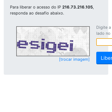
Para liberar o acesso
do IP
216.73.216.105
,
responda ao desafio abaixo.
Digite 
lado no
[trocar imagem]