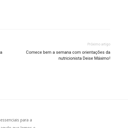
Próximo artigo
ra
Comece bem a semana com orientações da
nutricionista Deise Máximo!
ssenciais para a
aquilo que lemos e