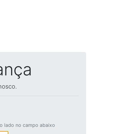
ança
nosco.
ao lado no campo abaixo