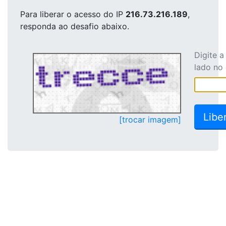
Para liberar o acesso
do IP
216.73.216.189
,
responda ao desafio abaixo.
Digite 
lado no
[trocar imagem]