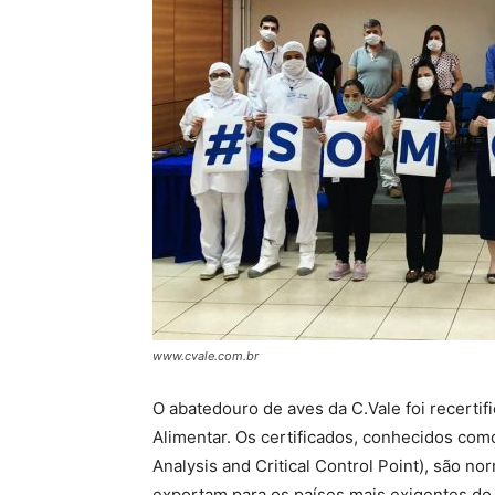
www.cvale.com.br
O abatedouro de aves da C.Vale foi recerti
Alimentar. Os certificados, conhecidos com
Analysis and Critical Control Point), são no
exportam para os países mais exigentes do