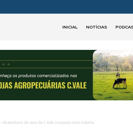
INICIAL
NOTÍCIAS
PODCA
o: Abatedouro de aves da C.Vale conquista nota máxima