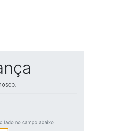
ança
nosco.
ao lado no campo abaixo