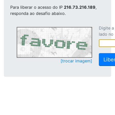
Para liberar o acesso
do IP
216.73.216.189
,
responda ao desafio abaixo.
Digite 
lado no
[trocar imagem]