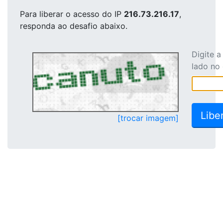
Para liberar o acesso
do IP
216.73.216.17
,
responda ao desafio abaixo.
Digite 
lado no
[trocar imagem]