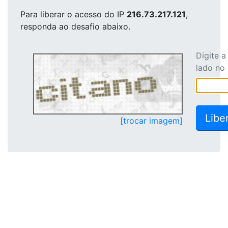
Para liberar o acesso
do IP
216.73.217.121
,
responda ao desafio abaixo.
Digite 
lado no
[trocar imagem]