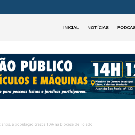
INICIAL
NOTÍCIAS
PODCA
z anos, a população cresce 10% na Diocese de Toledo