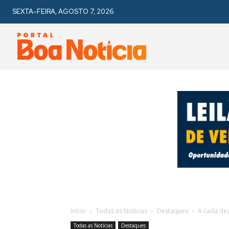
SEXTA-FEIRA, AGOSTO 7, 2026
Início
Todas as Notícias
Destaques
A cada de
Todas as Notícias
Destaques